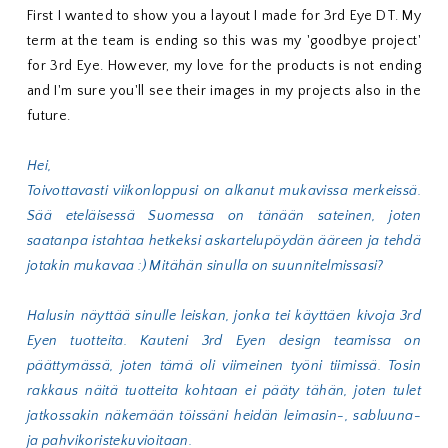
First I wanted to show you a layout I made for 3rd Eye DT. My
term at the team is ending so this was my 'goodbye project'
for 3rd Eye. However, my love for the products is not ending
and I'm sure you'll see their images in my projects also in the
future.
Hei,
Toivottavasti viikonloppusi on alkanut mukavissa merkeissä.
Sää eteläisessä Suomessa on tänään sateinen, joten
saatanpa istahtaa hetkeksi askartelupöydän ääreen ja tehdä
jotakin mukavaa :) Mitähän sinulla on suunnitelmissasi?
Halusin näyttää sinulle leiskan, jonka tei käyttäen kivoja 3rd
Eyen tuotteita. Kauteni 3rd Eyen design teamissa on
päättymässä, joten tämä oli viimeinen työni tiimissä. Tosin
rakkaus näitä tuotteita kohtaan ei pääty tähän, joten tulet
jatkossakin näkemään töissäni heidän leimasin-, sabluuna-
ja pahvikoristekuvioitaan.