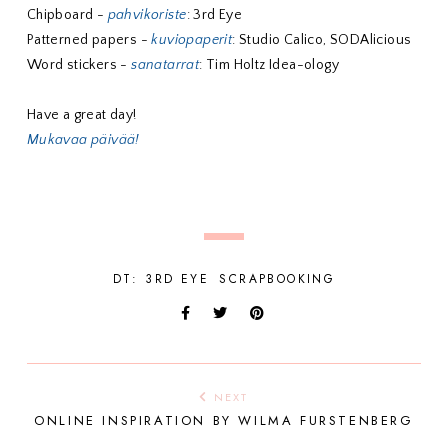
Chipboard -
pahvikoriste
: 3rd Eye
Patterned papers -
kuviopaperit
: Studio Calico, SODAlicious
Word stickers -
sanatarrat
: Tim Holtz Idea-ology
Have a great day!
Mukavaa päivää!
DT: 3RD EYE
SCRAPBOOKING
NEXT
ONLINE INSPIRATION BY WILMA FURSTENBERG