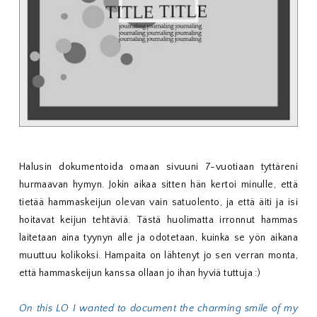
Halusin dokumentoida omaan sivuuni 7-vuotiaan tyttäreni
hurmaavan hymyn. Jokin aikaa sitten hän kertoi minulle, että
tietää hammaskeijun olevan vain satuolento, ja että äiti ja isi
hoitavat keijun tehtäviä. Tästä huolimatta irronnut hammas
laitetaan aina tyynyn alle ja odotetaan, kuinka se yön aikana
muuttuu kolikoksi. Hampaita on lähtenyt jo sen verran monta,
että hammaskeijun kanssa ollaan jo ihan hyviä tuttuja :)
On this LO I wanted to document the charming smile of my