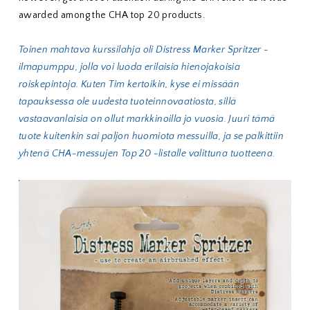
awarded among the CHA top 20 products.
Toinen mahtava kurssilahja oli Distress Marker Spritzer -
ilmapumppu, jolla voi luoda erilaisia hienojakoisia
roiskepintoja. Kuten Tim kertoikin, kyse ei missään
tapauksessa ole uudesta tuoteinnovaatiosta, sillä
vastaavanlaisia on ollut markkinoilla jo vuosia. Juuri tämä
tuote kuitenkin sai paljon huomiota messuilla, ja se palkittiin
yhtenä CHA-messujen Top 20 -listalle valittuna tuotteena.