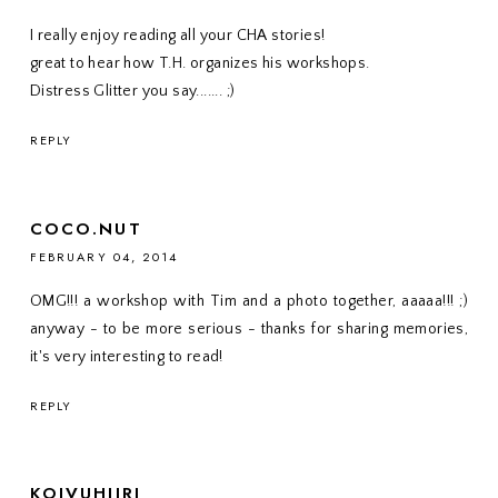
I really enjoy reading all your CHA stories!
great to hear how T.H. organizes his workshops.
Distress Glitter you say....... ;)
REPLY
COCO.NUT
FEBRUARY 04, 2014
OMG!!! a workshop with Tim and a photo together, aaaaa!!! ;)
anyway - to be more serious - thanks for sharing memories,
it's very interesting to read!
REPLY
KOIVUHIIRI