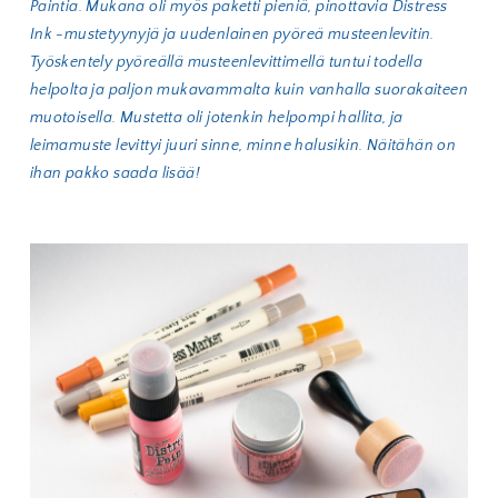
Paintia. Mukana oli myös paketti pieniä, pinottavia Distress
Ink -mustetyynyjä ja uudenlainen pyöreä musteenlevitin.
Työskentely pyöreällä musteenlevittimellä tuntui todella
helpolta ja paljon mukavammalta kuin vanhalla suorakaiteen
muotoisella. Mustetta oli jotenkin helpompi hallita, ja
leimamuste levittyi juuri sinne, minne halusikin. Näitähän on
ihan pakko saada lisää!