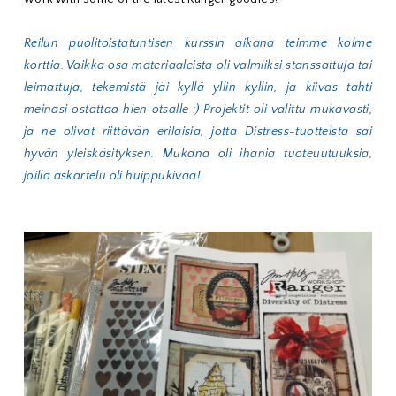
Reilun puolitoistatuntisen kurssin aikana teimme kolme
korttia. Vaikka osa materiaaleista oli valmiiksi stanssattuja tai
leimattuja, tekemistä jäi kyllä yllin kyllin, ja kiivas tahti
meinasi ostattaa hien otsalle :) Projektit oli valittu mukavasti,
ja ne olivat riittävän erilaisia, jotta Distress-tuotteista sai
hyvän yleiskäsityksen. Mukana oli ihania tuoteuutuuksia,
joilla askartelu oli huippukivaa!