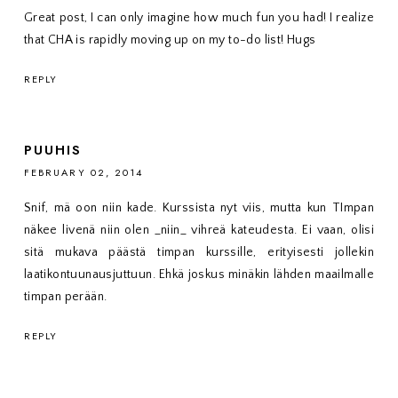
Great post, I can only imagine how much fun you had! I realize
that CHA is rapidly moving up on my to-do list! Hugs
REPLY
PUUHIS
FEBRUARY 02, 2014
Snif, mä oon niin kade. Kurssista nyt viis, mutta kun TImpan
näkee livenä niin olen _niin_ vihreä kateudesta. Ei vaan, olisi
sitä mukava päästä timpan kurssille, erityisesti jollekin
laatikontuunausjuttuun. Ehkä joskus minäkin lähden maailmalle
timpan perään.
REPLY