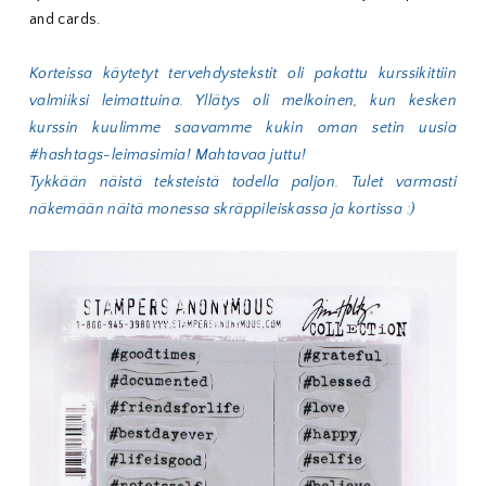
and cards.
Korteissa käytetyt tervehdystekstit oli pakattu kurssikittiin
valmiiksi leimattuina. Yllätys oli melkoinen, kun kesken
kurssin kuulimme saavamme kukin oman setin uusia
#hashtags-leimasimia! Mahtavaa juttu!
Tykkään näistä teksteistä todella paljon. Tulet varmasti
näkemään näitä monessa skräppileiskassa ja kortissa :)