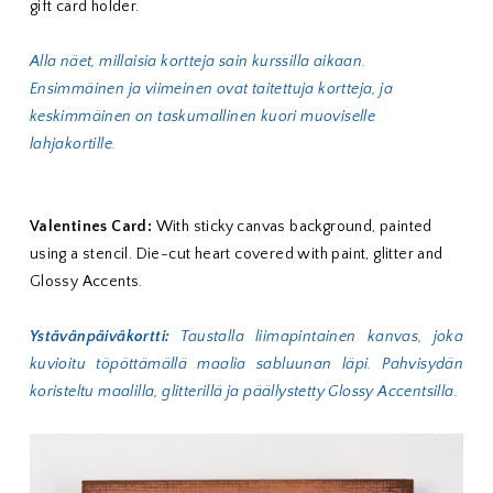
gift card holder.
Alla näet, millaisia kortteja sain kurssilla aikaan.
Ensimmäinen ja viimeinen ovat taitettuja kortteja, ja
keskimmäinen on taskumallinen kuori muoviselle
lahjakortille.
Valentines Card:
With sticky canvas background, painted
using a stencil. Die-cut heart covered with paint, glitter and
Glossy Accents.
Ystävänpäiväkortti:
Taustalla liimapintainen kanvas, joka
kuvioitu töpöttämällä maalia sabluunan läpi. Pahvisydän
koristeltu maalilla, glitterillä ja päällystetty Glossy Accentsilla.