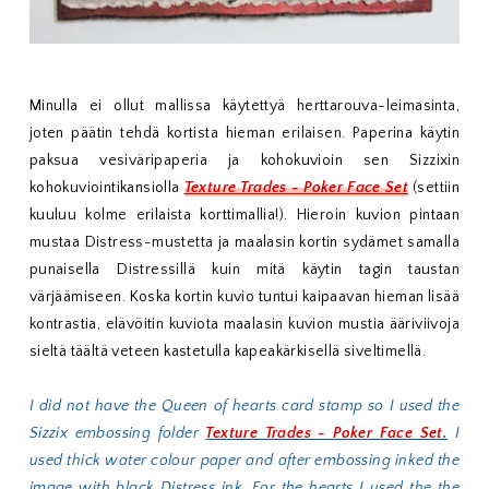
Minulla ei ollut mallissa käytettyä herttarouva-leimasinta,
joten päätin tehdä kortista hieman erilaisen. Paperina käytin
paksua vesiväripaperia ja kohokuvioin sen Sizzixin
kohokuviointikansiolla
Texture Trades - Poker Face Set
(settiin
kuuluu kolme erilaista korttimallia!). Hieroin kuvion pintaan
mustaa Distress-mustetta ja maalasin kortin sydämet samalla
punaisella Distressillä kuin mitä käytin tagin taustan
värjäämiseen. Koska kortin kuvio tuntui kaipaavan hieman lisää
kontrastia, elävöitin kuviota maalasin kuvion mustia ääriviivoja
sieltä täältä veteen kastetulla kapeakärkisellä siveltimellä.
I did not have the Queen of hearts card stamp so I used the
Sizzix embossing folder
Texture Trades - Poker Face Set
.
I
used thick water colour paper and after embossing inked the
image with black Distress ink. For the hearts I used the the