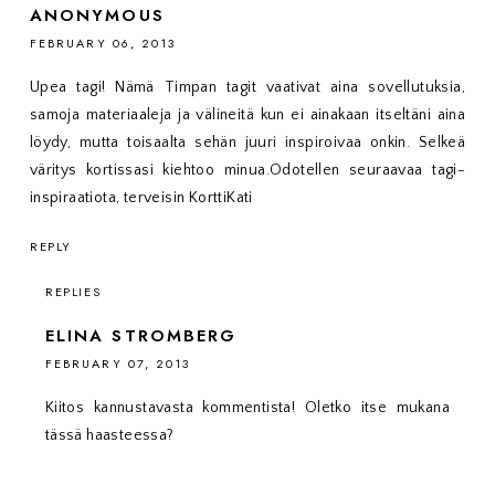
ANONYMOUS
FEBRUARY 06, 2013
Upea tagi! Nämä Timpan tagit vaativat aina sovellutuksia,
samoja materiaaleja ja välineitä kun ei ainakaan itseltäni aina
löydy, mutta toisaalta sehän juuri inspiroivaa onkin. Selkeä
väritys kortissasi kiehtoo minua.Odotellen seuraavaa tagi-
inspiraatiota, terveisin KorttiKati
REPLY
REPLIES
ELINA STROMBERG
FEBRUARY 07, 2013
Kiitos kannustavasta kommentista! Oletko itse mukana
tässä haasteessa?