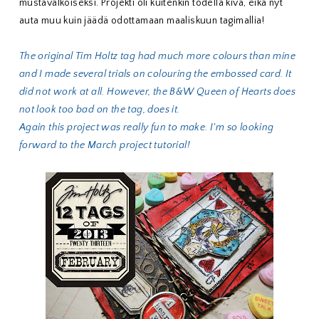
mustavalkoiseksi. Projekti oli kuitenkin todella kiva, eikä nyt
auta muu kuin jäädä odottamaan maaliskuun tagimallia!
The original Tim Holtz tag had much more colours than mine
and I made several trials on colouring the embossed card. It
did not work at all. However, the B&W Queen of Hearts does
not look too bad on the tag, does it.
Again this project was really fun to make. I'm so looking
forward to the March project tutorial!