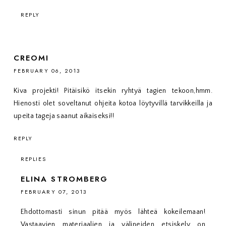
REPLY
CREOMI
FEBRUARY 06, 2013
Kiva projekti! Pitäisikö itsekin ryhtyä tagien tekoon,hmm.
Hienosti olet soveltanut ohjeita kotoa löytyvillä tarvikkeilla ja
upeita tageja saanut aikaiseksi!!
REPLY
REPLIES
ELINA STROMBERG
FEBRUARY 07, 2013
Ehdottomasti sinun pitää myös lähteä kokeilemaan!
Vastaavien materiaalien ja välineiden etsiskely on