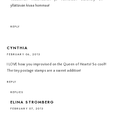
yllättävän kivaa hommaa!
REPLY
CYNTHIA
FEBRUARY 06, 2013
I LOVE how you improvised on the Queen of Hearts! So cool!!
The tiny postage stamps are a sweet addition!
REPLY
REPLIES
ELINA STROMBERG
FEBRUARY 07, 2013